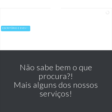
E
S
C
R
I
T
Ó
R
I
O
E
E
V
E
N
T
O
S
Não sabe bem o que
procura?!
Mais alguns dos nossos
serviços!