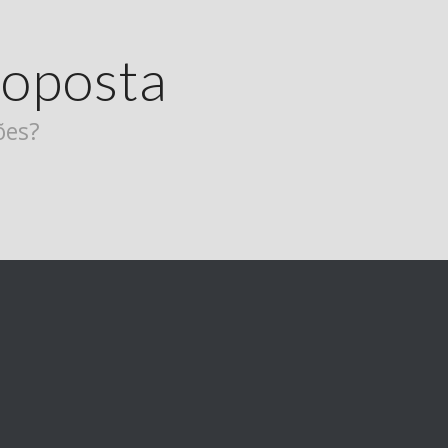
roposta
ões?