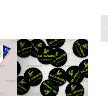
l –
Bar do Papagaio