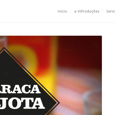
Início
a ViProduções
Serv